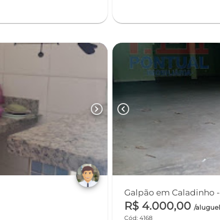
chevron_right
chevron_left
R$ 4.000,00
/alugue
Cód: 4168